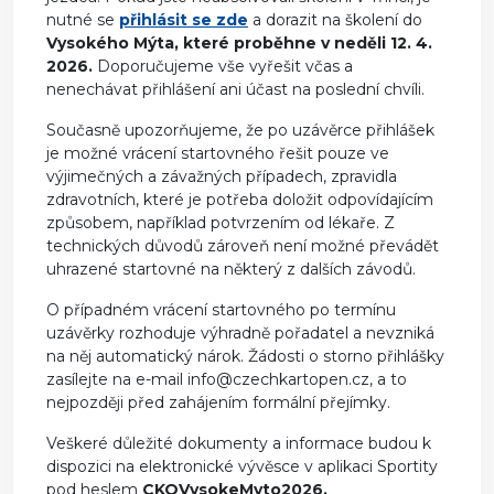
nutné se
přihlásit se zde
a dorazit na školení do
Vysokého Mýta, které proběhne v neděli 12. 4.
2026.
Doporučujeme vše vyřešit včas a
nenechávat přihlášení ani účast na poslední chvíli.
Současně upozorňujeme, že po uzávěrce přihlášek
je možné vrácení startovného řešit pouze ve
výjimečných a závažných případech, zpravidla
zdravotních, které je potřeba doložit odpovídajícím
způsobem, například potvrzením od lékaře. Z
technických důvodů zároveň není možné převádět
uhrazené startovné na některý z dalších závodů.
O případném vrácení startovného po termínu
uzávěrky rozhoduje výhradně pořadatel a nevzniká
na něj automatický nárok. Žádosti o storno přihlášky
zasílejte na e-mail info@czechkartopen.cz, a to
nejpozději před zahájením formální přejímky.
Veškeré důležité dokumenty a informace budou k
dispozici na elektronické vývěsce v aplikaci Sportity
pod heslem
CKOVysokeMyto2026.