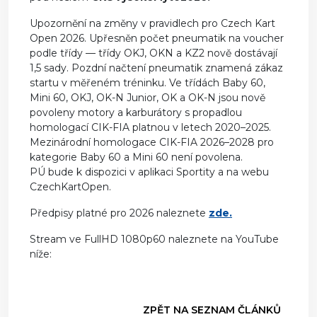
Upozornění na změny v pravidlech pro Czech Kart
Open 2026. Upřesněn počet pneumatik na voucher
podle třídy — třídy OKJ, OKN a KZ2 nově dostávají
1,5 sady. Pozdní načtení pneumatik znamená zákaz
startu v měřeném tréninku. Ve třídách Baby 60,
Mini 60, OKJ, OK-N Junior, OK a OK-N jsou nově
povoleny motory a karburátory s propadlou
homologací CIK-FIA platnou v letech 2020–2025.
Mezinárodní homologace CIK-FIA 2026–2028 pro
kategorie Baby 60 a Mini 60 není povolena.
PÚ bude k dispozici v aplikaci Sportity a na webu
CzechKartOpen.
Předpisy platné pro 2026 naleznete
zde.
Stream ve FullHD 1080p60 naleznete na YouTube
níže:
ZPĚT NA SEZNAM ČLÁNKŮ