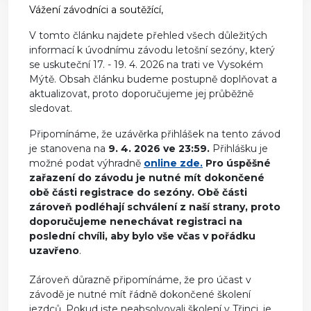
Vážení závodníci a soutěžící,
V tomto článku najdete přehled všech důležitých
informací k úvodnímu závodu letošní sezóny, který
se uskuteční 17. - 19. 4. 2026 na trati ve Vysokém
Mýtě. Obsah článku budeme postupně doplňovat a
aktualizovat, proto doporučujeme jej průběžně
sledovat.
Připomínáme, že uzávěrka přihlášek na tento závod
je stanovena na
9. 4. 2026 ve 23:59.
Přihlášku je
možné podat výhradně
online zde.
Pro úspěšné
zařazení do závodu je nutné mít dokončené
obě části registrace do sezóny. Obě části
zároveň podléhají schválení z naší strany, proto
doporučujeme nenechávat registraci na
poslední chvíli, aby bylo vše včas v pořádku
uzavřeno
.
Zároveň důrazně připomínáme, že pro účast v
závodě je nutné mít řádně dokončené školení
jezdců. Pokud jste neabsolvovali školení v Třinci, je