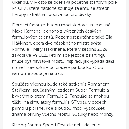
víkendu. V Mostě se očekává početné startovní pole
F4 CEZ, které nabídne souboje talentů ze střední
Evropy i atraktivní podívanou pro diváky.
Domácí fanoušci budou moci sledovat mimo jiné
Maxe Karhana, jednoho z výrazných českých
formulových talentů. Pozornost přitáhne také Ella
Häkkinen, dcera dvojnásobného mistra světa
Formule 1 Miky Häkkinena, která v sezoně 2026
závodí ve F4 CEZ. Pro mladé jezdce z kartingu
může být návštěva Mostu inspirací, jak vypadá další
úroveň závodění – od práce v paddocku až po
samotné souboje na trati.
Součástí víkendu bude také setkání s Romanem
Staňkem, současným jezdcem Super Formule a
bývalým pilotem Formule 2. Fanoušci se mohou
těšit i na simulátory formulí a GT vozů v boxech
přímo u pit lane, kde si budou moci vyzkoušet
známé okruhy včetně Mostu, Suzuky nebo Monzy.
Racing Journal Speed Fest ale nebude jen o