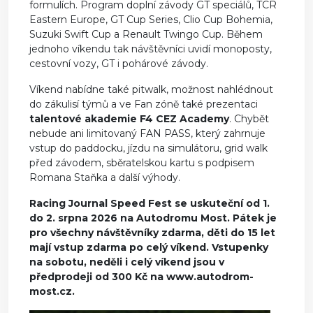
formulích. Program doplní závody GT speciálů, TCR
Eastern Europe, GT Cup Series, Clio Cup Bohemia,
Suzuki Swift Cup a Renault Twingo Cup. Během
jednoho víkendu tak návštěvníci uvidí monoposty,
cestovní vozy, GT i pohárové závody.
Víkend nabídne také pitwalk, možnost nahlédnout
do zákulisí týmů a ve Fan zóně také prezentaci
talentové akademie F4 CEZ
Academy
. Chybět
nebude ani limitovaný FAN PASS, který zahrnuje
vstup do paddocku, jízdu na simulátoru, grid walk
před závodem, sběratelskou kartu s podpisem
Romana Staňka a další výhody.
Racing Journal Speed Fest se uskuteční od 1.
do 2. srpna 2026 na Autodromu Most. Pátek je
pro všechny návštěvníky zdarma, děti do 15 let
mají vstup zdarma po celý víkend. Vstupenky
na sobotu, neděli i celý víkend jsou v
předprodeji od 300 Kč na www.autodrom-
most.cz.