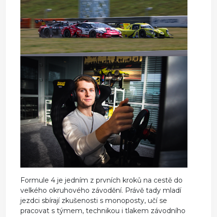
Formule 4 je jedním z prvních kroků na cestě do
velkého okruhového závodění. Právě tady mladí
jezdci sbírají zkušenosti s monoposty, učí se
pracovat s týmem, technikou i tlakem závodního