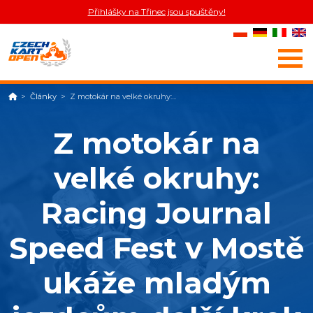
Přihlášky na Třinec jsou spuštěny!
Domů
Články
Z motokár na velké okruhy:...
Z motokár na
velké okruhy:
Racing Journal
Speed Fest v Mostě
ukáže mladým