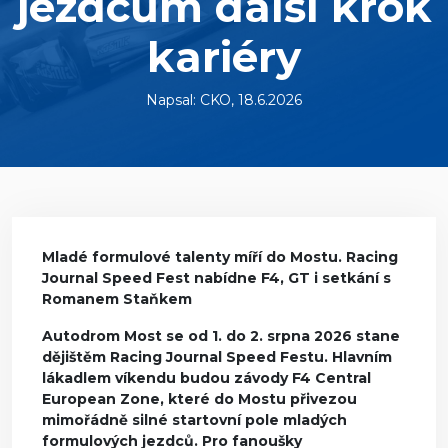
jezdcům další krok
kariéry
Napsal: CKO, 18.6.2026
Mladé formulové talenty míří do Mostu. Racing
Journal Speed Fest nabídne F4, GT i setkání s
Romanem Staňkem
Autodrom Most se od 1. do 2. srpna 2026 stane
dějištěm Racing Journal Speed Festu. Hlavním
lákadlem víkendu budou závody F4 Central
European Zone, které do Mostu přivezou
mimořádně silné startovní pole mladých
formulových jezdců. Pro fanoušky